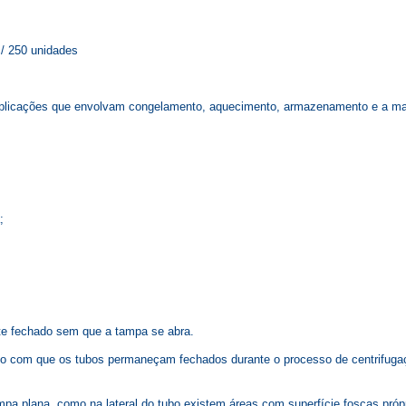
c/ 250 unidades
a aplicações que envolvam congelamento, aquecimento, armazenamento e a ma
;
nte fechado sem que a tampa se abra.
o com que os tubos permaneçam fechados durante o processo de centrifugaç
 plana, como na lateral do tubo existem áreas com superfície foscas própri