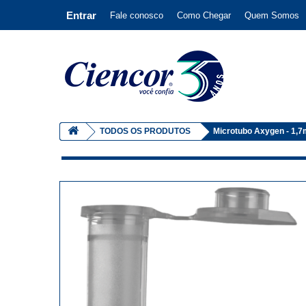
Entrar
Fale conosco
Como Chegar
Quem Somos
TODOS OS PRODUTOS
Microtubo Axygen - 1,7m