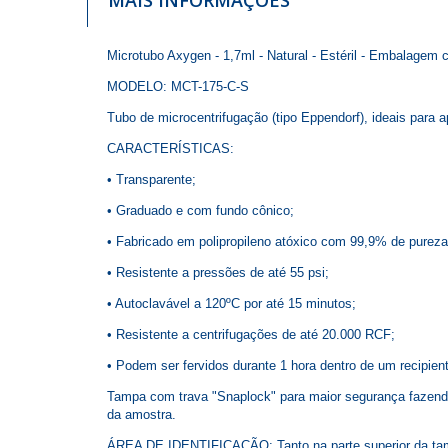
Microtubo Axygen - 1,7ml - Natural - Estéril - Embalagem 
MODELO: MCT-175-C-S
Tubo de microcentrifugação (tipo Eppendorf), ideais par
CARACTERÍSTICAS:
• Transparente;
• Graduado e com fundo cônico;
• Fabricado em polipropileno atóxico com 99,9% de pureza
• Resistente a pressões de até 55 psi;
• Autoclavável a 120ºC por até 15 minutos;
• Resistente a centrifugações de até 20.000 RCF;
• Podem ser fervidos durante 1 hora dentro de um recipie
Tampa com trava "Snaplock" para maior segurança fazend
da amostra.
ÁREA DE IDENTIFICAÇÃO: Tanto na parte superior da tampa