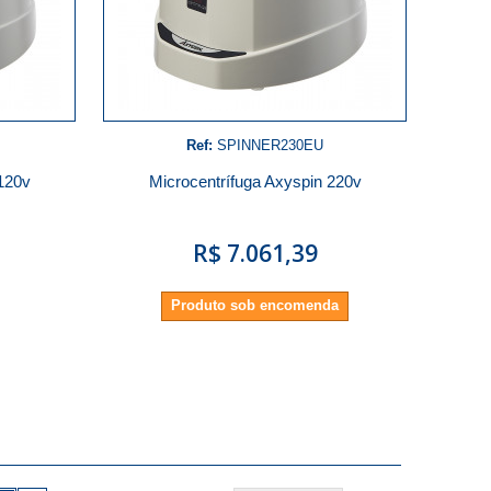
Ref:
SPINNER230EU
 120v
Microcentrífuga Axyspin 220v
R$ 7.061,39
Produto sob encomenda