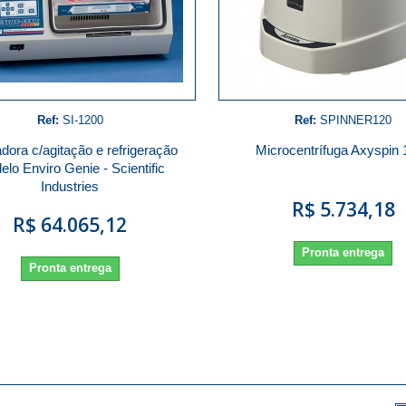
Ref:
SI-1200
Ref:
SPINNER120
dora c/agitação e refrigeração
Microcentrífuga Axyspin
lo Enviro Genie - Scientific
Industries
R$ 5.734,18
R$ 64.065,12
Pronta entrega
Pronta entrega