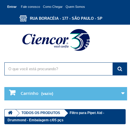
Entrar
Fale conosco
Como Chegar
Quem Somos
RUA BORACÉIA - 177 - SÃO PAULO - SP
Carrinho
(vazio)
TODOS OS PRODUTOS
Filtro para Pipet Aid -
Drummond - Embalagem c/05 pçs