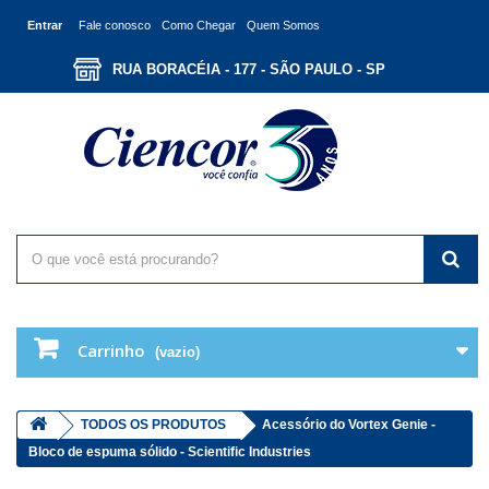
Entrar
Fale conosco
Como Chegar
Quem Somos
RUA BORACÉIA - 177 - SÃO PAULO - SP
Carrinho
(vazio)
TODOS OS PRODUTOS
Acessório do Vortex Genie -
Bloco de espuma sólido - Scientific Industries