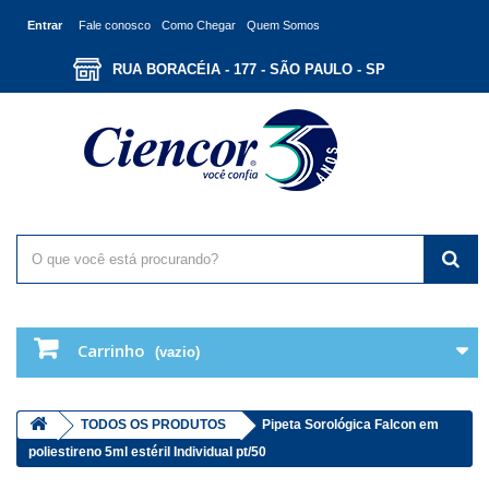
Entrar
Fale conosco
Como Chegar
Quem Somos
RUA BORACÉIA - 177 - SÃO PAULO - SP
Carrinho
(vazio)
TODOS OS PRODUTOS
Pipeta Sorológica Falcon em
poliestireno 5ml estéril Individual pt/50