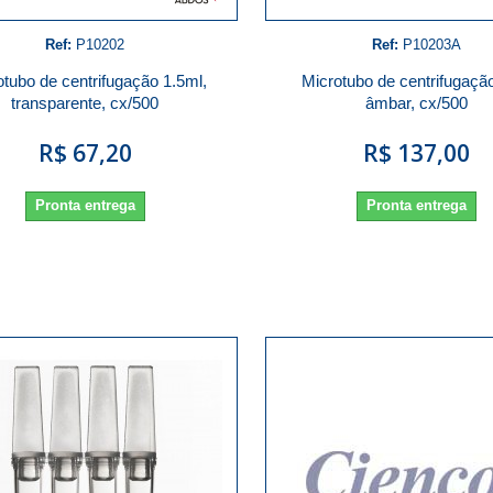
Ref:
P10202
Ref:
P10203A
otubo de centrifugação 1.5ml,
Microtubo de centrifugaçã
transparente, cx/500
âmbar, cx/500
R$ 67,20
R$ 137,00
Pronta entrega
Pronta entrega