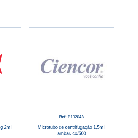
Ref:
P10204A
g 2ml,
Microtubo de centrifugação 1,5ml,
l
ambar. cx/500