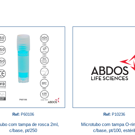
Ref:
P60106
Ref:
P10236
tubo com tampa de rosca 2ml,
Microtubo com tampa O-rin
c/base, pt/250
c/base, pt/100, estéri