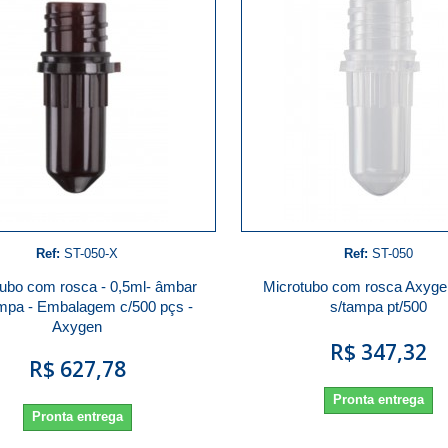
Ref:
ST-050-X
Ref:
ST-050
tubo com rosca - 0,5ml- âmbar
Microtubo com rosca Axyge
ampa - Embalagem c/500 pçs -
s/tampa pt/500
Axygen
R$ 347,32
R$ 627,78
Pronta entrega
Pronta entrega