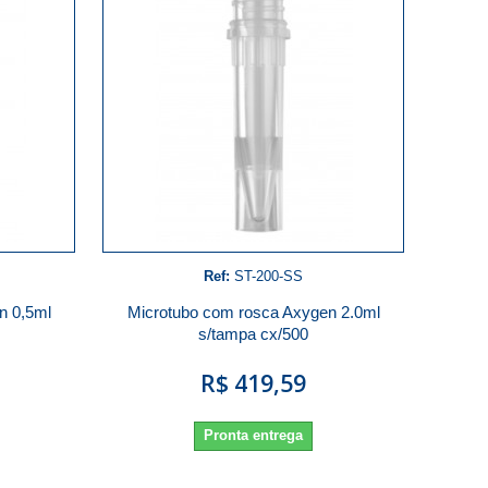
Ref:
ST-200-SS
n 0,5ml
Microtubo com rosca Axygen 2.0ml
s/tampa cx/500
R$ 419,59
Pronta entrega