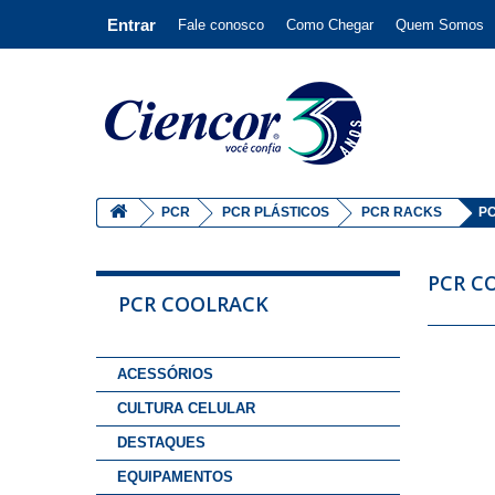
Entrar
Fale conosco
Como Chegar
Quem Somos
PCR
PCR PLÁSTICOS
PCR RACKS
P
PCR C
PCR COOLRACK
ACESSÓRIOS
CULTURA CELULAR
DESTAQUES
EQUIPAMENTOS