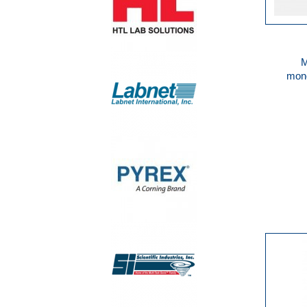
M
mono