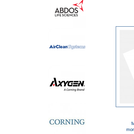
M
mon